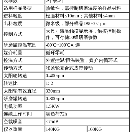
装罐数
2个或4个
适用样品类型
热敏性，需控制研磨温度的样品材料
进料粒度
松脆材料≤10mm；其他材料≤4mm
出料粒度
微米级，部分样品
D90<0.1μm
大尺寸液晶触摸显示屏，触摸控制操
控制方式
作，可存储50组研磨参数
研磨罐控温范围
-80℃~100℃可选
媒介耗量
循环零耗
控温方式
外置控温/恒温装置，媒介内循环式
传动方式
涨紧轮复合式皮带传动
太阳轮转速
0-400rpm
转速比
1:-2
太阳轮有效直径
330mm
研磨罐转速
0-800rpm
电机功率
1.5KW
连续工作时间
满负荷72h
空载噪音
<75dB
仪器重量
140KG
160KG