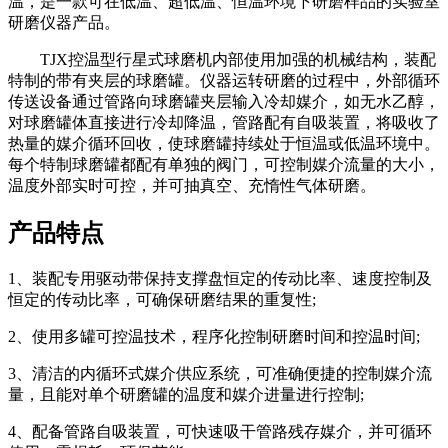
温，是一款可在低温、超低温、恒温环境下研磨样品的实验室
研磨仪器产品。
TJX控温型行星式球磨机内部使用加强的机械结构，装配
特制的带有夹层的球磨罐。仪器运转研磨的过程中，外部循环
传送设备通过管路向球磨罐夹层输入冷却媒介，如无水乙醇，
对球磨罐体直接进行冷却降温，管路配有自吸装置，将吸收了
热量的媒介循环回收，使球磨罐持续处于恒温或低温环境中。
每个特制球磨罐都配有单独的阀门，可控制媒介流量的大小，
温度外部实时可控，并可抽真空、充惰性气体研磨。
产品特点
1、装配专用驱动带保持支撑盘恒定的传动比率、速度控制及
恒定的传动比率，可确保研磨结果的重复性;
2、使用多罐可控温技术，程序化控制研磨时间和控温时间;
3、清洁的内循环式媒介供应系统，可准确便捷的控制媒介流
量，且能对单个研磨罐的温度和媒介进量进行控制;
4、配备管路自吸装置，可快速吸干管路残存媒介，并可循环